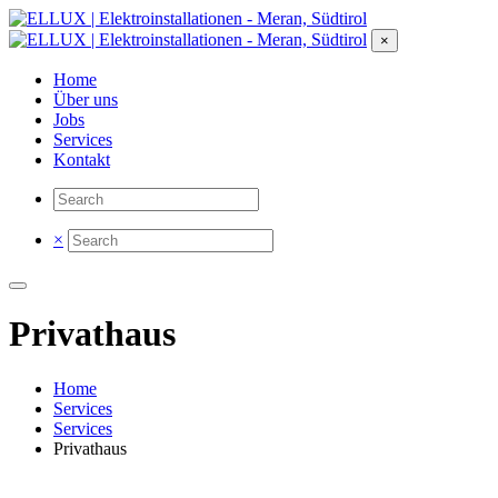
×
Home
Über uns
Jobs
Services
Kontakt
×
Privathaus
Home
Services
Services
Privathaus